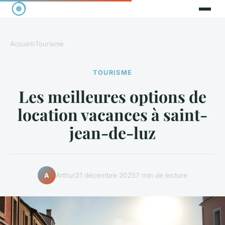
Accueil
›
Tourisme
TOURISME
Les meilleures options de
location vacances à saint-
jean-de-luz
Arthur
21 décembre 2025
7 min de lecture
A