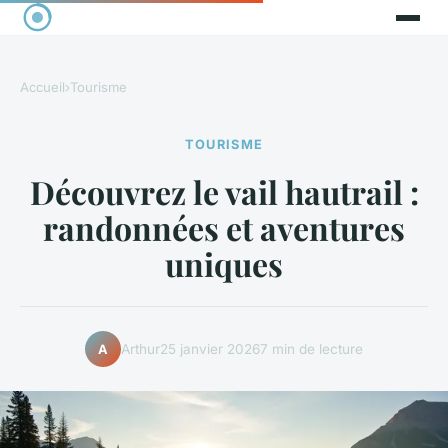
Accueil
›
Tourisme
TOURISME
Découvrez le vail hautrail :
randonnées et aventures
uniques
Arthur
25 janvier 2026
7 min de lecture
A