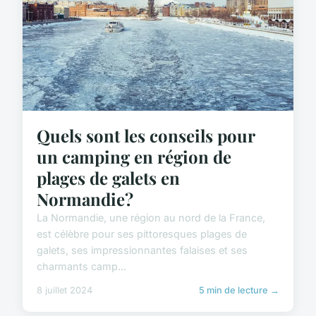
Quels sont les conseils pour
un camping en région de
plages de galets en
Normandie?
La Normandie, une région au nord de la France,
est célèbre pour ses pittoresques plages de
galets, ses impressionnantes falaises et ses
charmants camp...
8 juillet 2024
5 min de lecture →