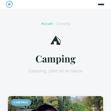
Accueil
› Camping
⛺
Camping
Camping, plein air et nature
CAMPING