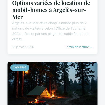
Options variées de location de
mobil-homes à Argelès-sur-
Mer
Argelès-sur-Mer attire chaque année plus de 2
millions de visiteurs selon l'Office de Tourisme
2024, séduits par ses plages de sable fin et son
climat...
12 janvier 2026
7 min de lecture →
CAMPING