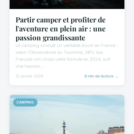
Partir camper et profiter de
l'aventure en plein air : une
passion grandissante
Le camping connaît un véritable boom en France :
selon l'Observatoire du Tourisme, 38% des
Français ont choisi cette formule en 2024, soit
une hausse ...
12 janvier 2026
8 min de lecture →
CAMPING