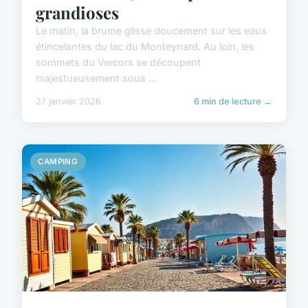
grandioses
Le matin, la brume glisse doucement sur les eaux
étincelantes du lac du Monteynard. Au loin, les
sommets du Vercors se découpent
majestueusement sous ...
27 janvier 2026
6 min de lecture →
CAMPING