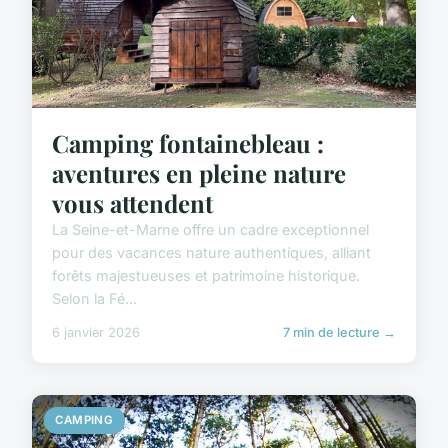
Camping fontainebleau :
aventures en pleine nature
vous attendent
La Seine-et-Marne offre un cadre exceptionnel
pour des vacances nature authentiques, alliant
forêts majestueuses et patrimoine historique.
Selon la Fé...
6 janvier 2026
7 min de lecture →
CAMPING