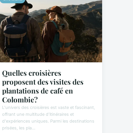
Quelles croisières
proposent des visites des
plantations de café en
Colombie?
L'univers des croisières est vaste et fascinant,
offrant une multitude d'itinéraires et
d'expériences uniques. Parmi les destinations
prisées, les pla...