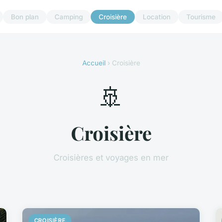
Bon plan
Camping
Croisière
Location
Tourisme
Accueil
› Croisière
🚢
Croisière
Croisières et voyages en mer
CROISIÈRE