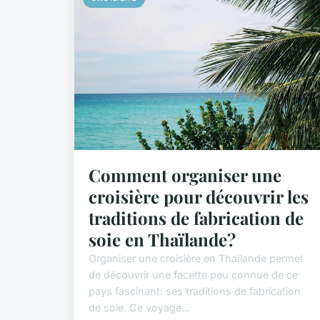
Comment organiser une
croisière pour découvrir les
traditions de fabrication de
soie en Thaïlande?
Organiser une croisière en Thaïlande permet
de découvrir une facette peu connue de ce
pays fascinant: ses traditions de fabrication
de soie. Ce voyage...