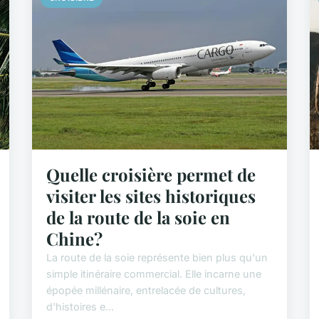
Quelle croisière permet de
visiter les sites historiques
de la route de la soie en
Chine?
La route de la soie représente bien plus qu'un
simple itinéraire commercial. Elle incarne une
épopée millénaire, entrelacée de cultures,
d'histoires e...