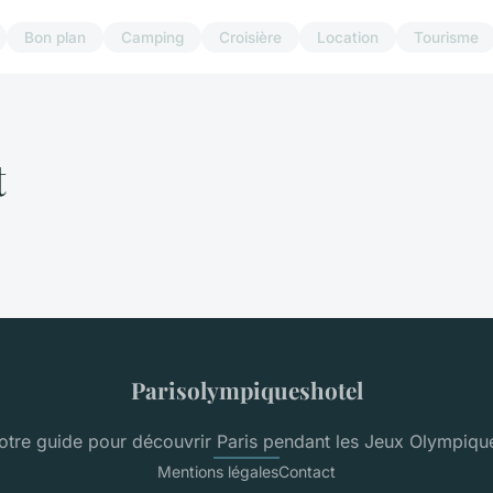
Bon plan
Camping
Croisière
Location
Tourisme
t
Parisolympiqueshotel
otre guide pour découvrir Paris pendant les Jeux Olympiqu
Mentions légales
Contact